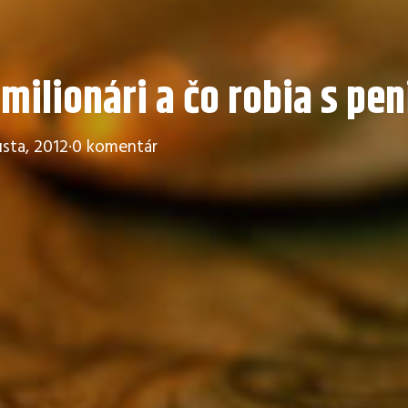
 milionári a čo robia s pe
sta, 2012
·
0 komentár