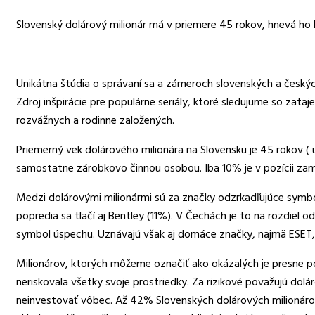
Slovenský dolárový milionár má v priemere 45 rokov, hnevá ho ko
Unikátna štúdia o správaní sa a zámeroch slovenských a český
Zdroj inšpirácie pre populárne seriály, ktoré sledujume so zat
rozvážnych a rodinne založených.
Priemerný vek dolárového milionára na Slovensku je 45 rokov ( 
samostatne zárobkovo činnou osobou. Iba 10% je v pozícii za
Medzi dolárovými milionármi sú za značky odzrkadľujúce symb
popredia sa tlačí aj Bentley (11%). V Čechách je to na rozdiel 
symbol úspechu. Uznávajú však aj domáce značky, najmä ESET, 
Milionárov, ktorých môžeme označiť ako okázalých je presne po
neriskovala všetky svoje prostriedky. Za rizikové považujú dolárov
neinvestovať vôbec. Až 42% Slovenských dolárových milionárov