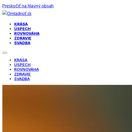
Preskočiť na hlavný obsah
KRÁSA
ÚSPECH
ROVNOVÁHA
ZDRAVIE
SVADBA
KRÁSA
ÚSPECH
ROVNOVÁHA
ZDRAVIE
SVADBA