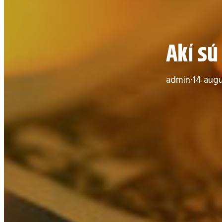
Akí sú
admin
·
14 augu