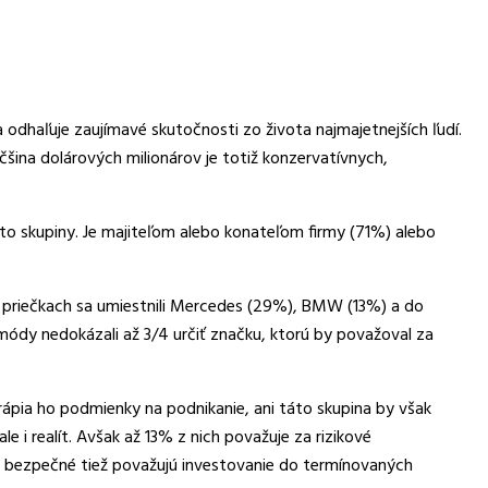
dhaľuje zaujímavé skutočnosti zo života najmajetnejších ľudí.
čšina dolárových milionárov je totiž konzervatívnych,
ejto skupiny. Je majiteľom alebo konateľom firmy (71%) alebo
 priečkach sa umiestnili Mercedes (29%), BMW (13%) a do
i módy nedokázali až 3/4 určiť značku, ktorú by považoval za
rápia ho podmienky na podnikanie, ani táto skupina by však
ale i realít. Avšak až 13% z nich považuje za rizikové
a bezpečné tiež považujú investovanie do termínovaných