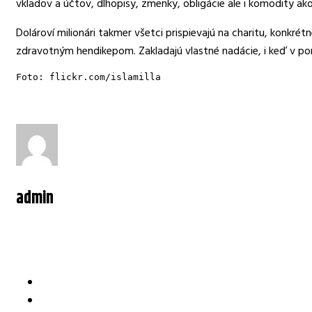
vkladov a účtov, dlhopisy, zmenky, obligácie ale i komodity ak
Dolároví milionári takmer všetci prispievajú na charitu, konkr
zdravotným hendikepom. Zakladajú vlastné nadácie, i keď v po
Foto: flickr.com/islamilla
admin