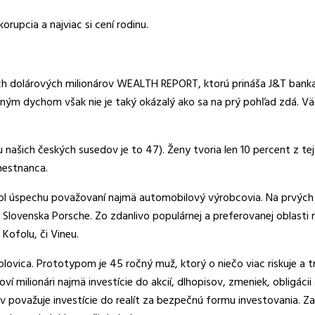
rupcia a najviac si cení rodinu.
ch dolárových milionárov WEALTH REPORT, ktorú prináša J&T banka o
ajeným dychom však nie je taký okázalý ako sa na prý pohľad zdá. Vä
u našich českých susedov je to 47). Ženy tvoria len 10 percent z t
mestnanca.
ol úspechu považovaní najmä automobilový výrobcovia. Na prvých
od Slovenska Porsche. Zo zdanlivo populárnej a preferovanej oblast
Kofolu, či Vineu.
lovica. Prototypom je 45 ročný muž, ktorý o niečo viac riskuje a t
í milionári najmä investície do akcií, dlhopisov, zmeniek, obligácii 
 považuje investície do realít za bezpečnú formu investovania. Z