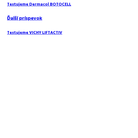
Testujeme Dermacol BOTOCELL
Ďalší príspevok
Testujeme VICHY LIFTACTIV