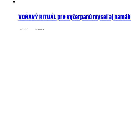
VOŇAVÝ RITUÁL pre vyčerpanú myseľ aj namáh
25 júna, 2012
Čo pleti najviac škodí?
22 júna, 2011