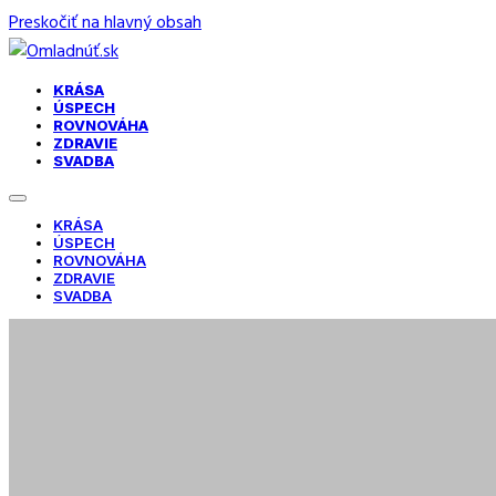
Preskočiť na hlavný obsah
KRÁSA
ÚSPECH
ROVNOVÁHA
ZDRAVIE
SVADBA
KRÁSA
ÚSPECH
ROVNOVÁHA
ZDRAVIE
SVADBA