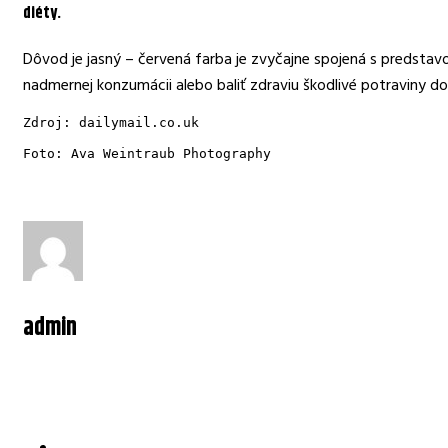
diéty.
Dôvod je jasný – červená farba je zvyčajne spojená s predsta
nadmernej konzumácii alebo baliť zdraviu škodlivé potraviny d
Zdroj: dailymail.co.uk
Foto: Ava Weintraub Photography
admin