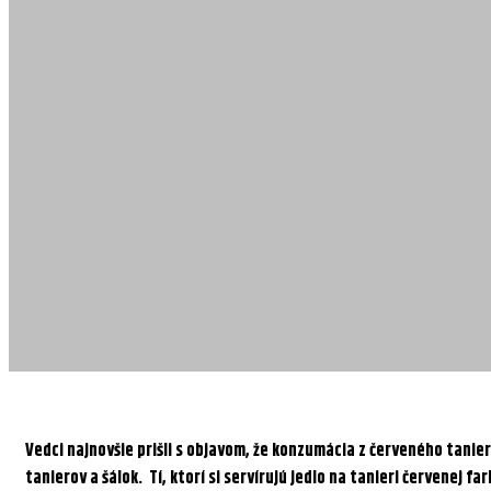
Vedci najnovšie prišli s objavom, že konzumácia z červeného tanier
tanierov a šálok. Tí, ktorí si servírujú jedlo na tanieri červenej