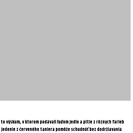
 to výskum, v ktorom podávali ľuďom jedlo a pitie z rôznych farieb
ráve jedenie z červeného taniera pomôže schudnúť bez dodržiavania