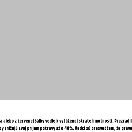
a alebo z červenej šálky vedie k vytúženej strate hmotnosti. Prezradil
 farby znižujú svoj príjem potravy až o 40%. Vedci sú presvedčení, že p